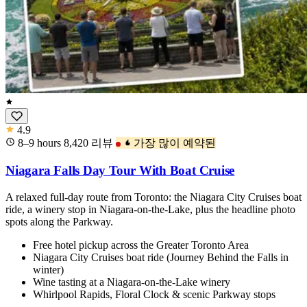
4.9
8–9 hours
8,420
리뷰
가장 많이 예약된
Niagara Falls Day Tour With Boat Cruise
A relaxed full-day route from Toronto: the Niagara City Cruises boat
ride, a winery stop in Niagara-on-the-Lake, plus the headline photo
spots along the Parkway.
Free hotel pickup across the Greater Toronto Area
Niagara City Cruises boat ride (Journey Behind the Falls in
winter)
Wine tasting at a Niagara-on-the-Lake winery
Whirlpool Rapids, Floral Clock & scenic Parkway stops