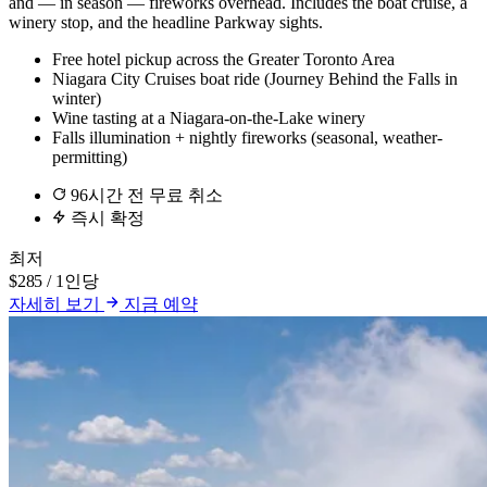
and — in season — fireworks overhead. Includes the boat cruise, a
winery stop, and the headline Parkway sights.
Free hotel pickup across the Greater Toronto Area
Niagara City Cruises boat ride (Journey Behind the Falls in
winter)
Wine tasting at a Niagara-on-the-Lake winery
Falls illumination + nightly fireworks (seasonal, weather-
permitting)
96시간 전 무료 취소
즉시 확정
최저
$285
/ 1인당
자세히 보기
지금 예약