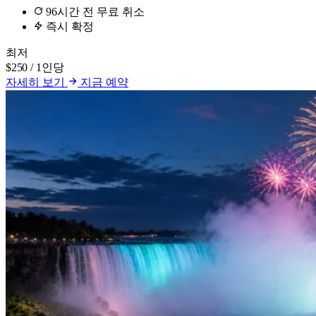
96시간 전 무료 취소
즉시 확정
최저
$250
/ 1인당
자세히 보기
지금 예약