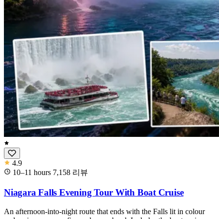
4.9
10–11 hours
7,158
리뷰
Niagara Falls Evening Tour With Boat Cruise
An afternoon-into-night route that ends with the Falls lit in colour