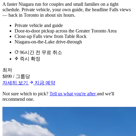
A faster Niagara run for couples and small families on a tight
schedule. Private vehicle, your own guide, the headline Falls views
— back in Toronto in about six hours.
Private vehicle and guide
Door-to-door pickup across the Greater Toronto Area
Close-up Falls view from Table Rock
Niagara-on-the-Lake drive-through
96시간 전 무료 취소
즉시 확정
최저
$899
/ 그룹당
자세히 보기
지금 예약
Not sure which to pick?
Tell us what you're after
and we'll
recommend one.