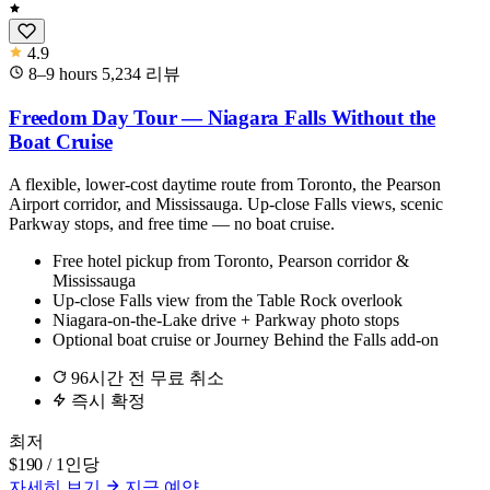
4.9
8–9 hours
5,234
리뷰
Freedom Day Tour — Niagara Falls Without the
Boat Cruise
A flexible, lower-cost daytime route from Toronto, the Pearson
Airport corridor, and Mississauga. Up-close Falls views, scenic
Parkway stops, and free time — no boat cruise.
Free hotel pickup from Toronto, Pearson corridor &
Mississauga
Up-close Falls view from the Table Rock overlook
Niagara-on-the-Lake drive + Parkway photo stops
Optional boat cruise or Journey Behind the Falls add-on
96시간 전 무료 취소
즉시 확정
최저
$190
/ 1인당
자세히 보기
지금 예약