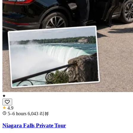
4.9
5–6 hours
6,043
리뷰
Niagara Falls Private Tour