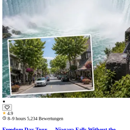
4.9
8–9 hours
5,234
Bewertungen
Freedom Day Tour — Niagara Falls Without the