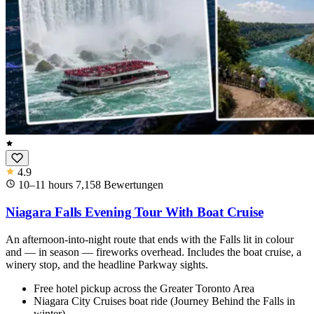
4.9
10–11 hours
7,158
Bewertungen
Niagara Falls Evening Tour With Boat Cruise
An afternoon-into-night route that ends with the Falls lit in colour
and — in season — fireworks overhead. Includes the boat cruise, a
winery stop, and the headline Parkway sights.
Free hotel pickup across the Greater Toronto Area
Niagara City Cruises boat ride (Journey Behind the Falls in
winter)