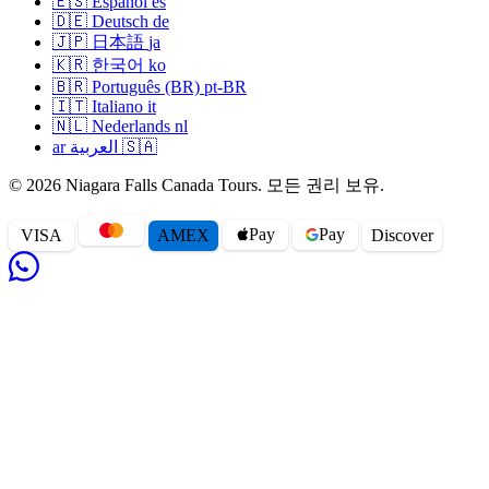
🇪🇸
Español
es
🇩🇪
Deutsch
de
🇯🇵
日本語
ja
🇰🇷
한국어
ko
🇧🇷
Português (BR)
pt-BR
🇮🇹
Italiano
it
🇳🇱
Nederlands
nl
ar
العربية
🇸🇦
© 2026 Niagara Falls Canada Tours. 모든 권리 보유.
Pay
Pay
VISA
AMEX
Disc
o
ver