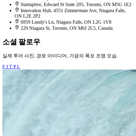
Startuptive, Edward St Suite 205, Toronto, ON M5G 1E2
Innovation Hub, 4551 Zimmerman Ave, Niagara Falls,
ON L2E 2P2
6959 Lundy's Ln, Niagara Falls, ON L2G 1V8
229 Niagara St, Toronto, ON M6J 2L5, Canada
소셜 팔로우
실제 투어 사진, 경로 아이디어, 가끔의 폭포 조명 모습.
F
I
T
P
L