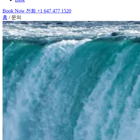
Book Now
전화
+1 647 477 1520
홈
/
문의