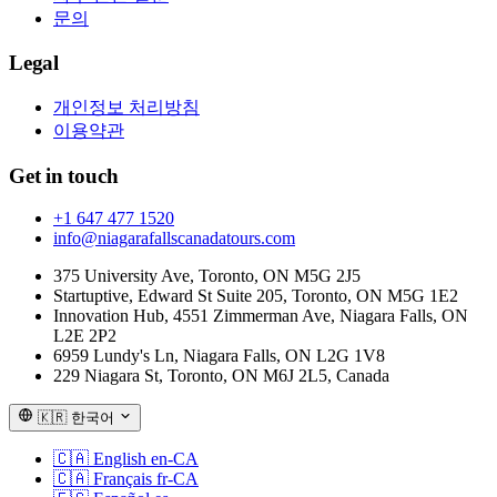
문의
Legal
개인정보 처리방침
이용약관
Get in touch
+1 647 477 1520
info@niagarafallscanadatours.com
375 University Ave, Toronto, ON M5G 2J5
Startuptive, Edward St Suite 205, Toronto, ON M5G 1E2
Innovation Hub, 4551 Zimmerman Ave, Niagara Falls, ON
L2E 2P2
6959 Lundy's Ln, Niagara Falls, ON L2G 1V8
229 Niagara St, Toronto, ON M6J 2L5, Canada
🇰🇷
한국어
🇨🇦
English
en-CA
🇨🇦
Français
fr-CA