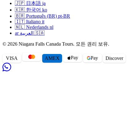
🇯🇵
日本語
ja
하루 동안의 드라이버-가이드 — 진짜 현지인, 스크립트
🇰🇷
한국어
ko
낭독자가 아닙니다.
🇧🇷
Português (BR)
pt-BR
패키지 일정의 모든 입장권(크루즈 패키지의 보트 크루
🇮🇹
Italiano
it
🇳🇱
Nederlands
nl
즈, 와이너리 시음, 도보 명소).
ar
العربية
🇸🇦
에어컨 차량, 그룹 간 소독 완료.
© 2026 Niagara Falls Canada Tours. 모든 권리 보유.
투어 시작 96시간 전까지 무료 취소.
Pay
포함되지 않는 것은 점심(Table Rock 또는 Niagara-on-the-
Pay
VISA
AMEX
Disc
o
ver
Lake의 Queen Street에서 45분의 식사 휴식 포함), 팁(항상
선택사항이며 기대하지 않음), 헬리콥터 비행이나 Journey
Behind the Falls 업그레이드 같은 투어별 부가 옵션뿐입니
다.
알아두면 좋은 추가 옵션
대부분 패키지에서 다음을 유료 업그레이드로 추가할 수
있습니다 — 체크아웃 시 또는 투어 전 사무실에 이메일로:
폭포 위 헬리콥터 비행
— 12분, Horseshoe Falls와
Whirlpool의 최고 항공 전망.