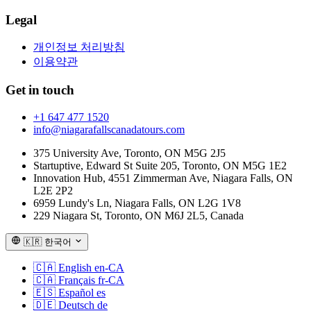
2명
→ 프리미엄 SUV 또는 이그제큐티브 세단. 커플과
Legal
짧은 솔로 업그레이드에 최적.
개인정보 처리방침
3~6명
→ 풀사이즈 SUV 또는 단축 휠베이스 Mercedes
이용약관
Sprinter. Parkway에서 넉넉, 시내에서 수월.
7~10명
→ 장축 휠베이스 Sprinter. 마주보는 두 줄, 짐 공
Get in touch
간 풍부 — 다세대 가족에 인기.
+1 647 477 1520
11~14명
→ 럭셔리 Sprinter 또는 셔틀. 더 넓은 통로, 풀
info@niagarafallscanadatours.com
사이즈 짐칸, 좌석마다 USB 충전.
375 University Ave, Toronto, ON M5G 2J5
15~28명
→ 미니 코치. 학교 그룹, 결혼식, 기업 행사용
Startuptive, Edward St Suite 205, Toronto, ON M5G 1E2
차터 스타일.
Innovation Hub, 4551 Zimmerman Ave, Niagara Falls, ON
L2E 2P2
6959 Lundy's Ln, Niagara Falls, ON L2G 1V8
모든 패키지에 포함된 것
229 Niagara St, Toronto, ON M6J 2L5, Canada
예약 페이지가 강매처럼 느껴지지 않도록 패키지 간 포함
🇰🇷
한국어
사항을 의도적으로 일관되게 유지합니다. 각 카드에 표시
된 가격에 포함된 것:
🇨🇦
English
en-CA
🇨🇦
Français
fr-CA
토론토와 미시소거(Pearson 공항 회랑 포함) 호텔 픽업
🇪🇸
Español
es
및 드롭오프.
🇩🇪
Deutsch
de