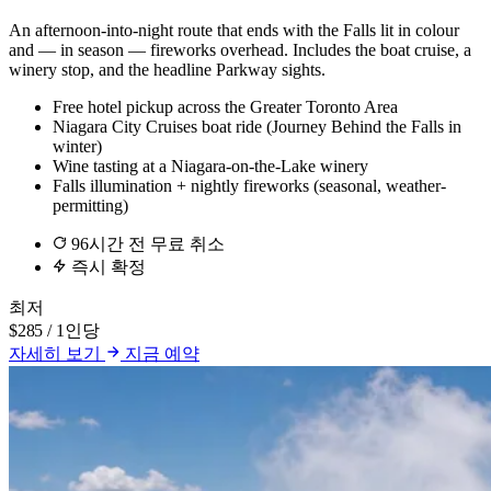
An afternoon-into-night route that ends with the Falls lit in colour
and — in season — fireworks overhead. Includes the boat cruise, a
winery stop, and the headline Parkway sights.
Free hotel pickup across the Greater Toronto Area
Niagara City Cruises boat ride (Journey Behind the Falls in
winter)
Wine tasting at a Niagara-on-the-Lake winery
Falls illumination + nightly fireworks (seasonal, weather-
permitting)
96시간 전 무료 취소
즉시 확정
최저
$285
/ 1인당
자세히 보기
지금 예약