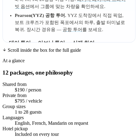
빗 옵션
에서 그룹에 맞는 차량을 확인하세요.
Pearson(YYZ) 공항 투어.
YYZ 도착장에서 직접 픽업,
보트 크루즈가 포함된 폭포에서의 하루, 출발 터미널로
복귀. 장시간 경유용 —
공항 투어
를 보세요.
데이 투어 vs 이브닝 투어 — 실제 차이
Scroll inside the box for the full guide
두 패키지 모두 같은 Niagara Parkway, 같은 Niagara City
Cruises 보트 탑승, 같은 Niagara-on-the-Lake 와이너리 정차
At a glance
를 포함합니다. 진짜 차이는 시간과 빛입니다.
12 packages, one philosophy
데이 투어:
토론토에서 오전 8시경 출발, 오후 5~6시경 복
Shared from
귀. 사진에 가장 밝은 빛, Table Rock 전망대 인파 최다, 토
$190 / person
론토에서 저녁 일정이 있다면 가장 편한 스케줄. 보트가 운
Private from
행되는 5~10월이 최적.
$795 / vehicle
Group sizes
이브닝 투어:
토론토에서 이른 오후 출발, 황혼의 색 변화
1 to 28 guests
조명에 맞춰 폭포에 도착, 5월 중순~10월 중순에는
Languages
English, French, Mandarin on request
Horseshoe Falls 위 야간 불꽃놀이도 함께. 코치 그룹이 떠난
Hotel pickup
Parkway는 더 조용. 보트 크루즈는 낮에 운영되므로 둘 다
Included on every tour
누립니다: 강 위의 햇빛, 밤의 조명된 폭포.