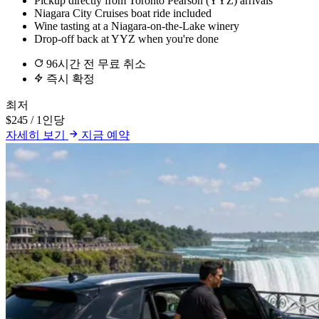
Pickup directly from Toronto Pearson (YYZ) arrivals
Niagara City Cruises boat ride included
Wine tasting at a Niagara-on-the-Lake winery
Drop-off back at YYZ when you're done
96시간 전 무료 취소
즉시 확정
최저
$245
/ 1인당
자세히 보기
지금 예약