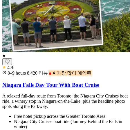
4.9
8–9 hours
8,420
리뷰
가장 많이 예약된
Niagara Falls Day Tour With Boat Cruise
A relaxed full-day route from Toronto: the Niagara City Cruises boat
ride, a winery stop in Niagara-on-the-Lake, plus the headline photo
spots along the Parkway.
Free hotel pickup across the Greater Toronto Area
Niagara City Cruises boat ride (Journey Behind the Falls in
winter)