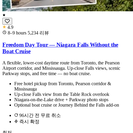
4.9
8–9 hours
5,234
리뷰
Freedom Day Tour — Niagara Falls Without the
Boat Cruise
A flexible, lower-cost daytime route from Toronto, the Pearson
Airport corridor, and Mississauga. Up-close Falls views, scenic
Parkway stops, and free time — no boat cruise.
Free hotel pickup from Toronto, Pearson corridor &
Mississauga
Up-close Falls view from the Table Rock overlook
Niagara-on-the-Lake drive + Parkway photo stops
Optional boat cruise or Journey Behind the Falls add-on
96시간 전 무료 취소
즉시 확정
최저