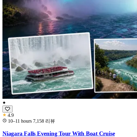
4.9
10–11 hours
7,158
리뷰
Niagara Falls Evening Tour With Boat Cruise