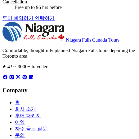
Cancellation
Free up to 96 hrs before
공유 투어와 프라이빗 투어, 어느 것을 예약해야 할
투어 예약하기
연락하기
까?
2명은 보통 공유 데이 투어로 절약합니다. 4명은 손익분기
점 — 네 번째 좌석을 추가하면 4인 프라이빗이 총비용에서
Niagara Falls
Canada Tours
가까워지고 완전한 유연성을 줍니다. 6명 이상은 거의 항상
프라이빗이 유리: 1인당 요금이 내려가고, 두 대가 아닌 함
Comfortable, thoughtfully planned Niagara Falls tours departing the
Toronto area.
께 이동하며, 그룹의 에너지에 맞춰 하루를 구성할 수 있습
니다.
4.9 · 9000+ travellers
특별한 기념일 여행자 — 기념일, 생일, 결혼식 전후, 은퇴
기념 여행 — 은 그룹 크기와 상관없이 기본적으로 프라이
Company
빗을 택해야 합니다. 추가 비용은 유연성, 정차 통제, 샴페
인 토스트나 디너 예약을 하루에 넣을 수 있는 능력을 삽니
홈
다.
회사 소개
투어 패키지
프라이빗 투어 차량 비교
예약
모든 프라이빗 투어는
차량
의 업그레이드 차량을 사용합니
자주 묻는 질문
다. 적합한 차량은 인원수와 짐에 따라 다릅니다:
문의