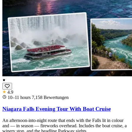
4.9
10–11 hours
7,158
Bewertungen
Niagara Falls Evening Tour With Boat Cruise
An afternoon-into-night route that ends with the Falls lit in colour
and — in season — fireworks overhead. Includes the boat cruise, a
winery stop, and the headline Parkway sights.