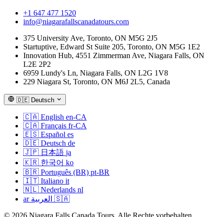
— sollten unabhängig von der Gruppengröße standardmäßig
+1 647 477 1520
privat wählen. Die Mehrkosten kaufen Flexibilität, Stop-and-
info@niagarafallscanadatours.com
Go-Kontrolle und die Möglichkeit, einen Champagner-Toast
oder eine Dinner-Reservierung in den Tag einzubauen.
375 University Ave, Toronto, ON M5G 2J5
Startuptive, Edward St Suite 205, Toronto, ON M5G 1E2
Innovation Hub, 4551 Zimmerman Ave, Niagara Falls, ON
Die Privattour-Fahrzeuge im Vergleich
L2E 2P2
Jede Privattour nutzt ein Fahrzeug aus unserer
Flotte
. Das
6959 Lundy's Ln, Niagara Falls, ON L2G 1V8
229 Niagara St, Toronto, ON M6J 2L5, Canada
richtige hängt von Gästezahl und Gepäck ab:
🇩🇪
Deutsch
2 Gäste
→ Premium-SUV oder Executive-Limousine. Am
besten für Paare und kurze Solo-Upgrades.
🇨🇦
English
en-CA
🇨🇦
Français
fr-CA
3–6 Gäste
→ Full-Size-SUV oder Mercedes Sprinter mit
🇪🇸
Español
es
kurzem Radstand. Geräumig auf dem Parkway,
🇩🇪
Deutsch
de
stadttauglich.
🇯🇵
日本語
ja
🇰🇷
한국어
ko
7–10 Gäste
→ Sprinter mit langem Radstand. Zwei
🇧🇷
Português (BR)
pt-BR
Reihen mit gegenüberliegenden Sitzen, viel Gepäckraum
🇮🇹
Italiano
it
— beliebt bei Mehrgenerationenfamilien.
🇳🇱
Nederlands
nl
ar
العربية
🇸🇦
11–14 Gäste
→ Luxus-Sprinter oder Shuttle-Bus.
Breiterer Gang, vollwertiger Gepäckraum, USB-Laden an
© 2026 Niagara Falls Canada Tours. Alle Rechte vorbehalten.