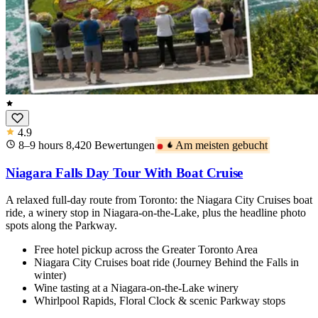
4.9
8–9 hours
8,420
Bewertungen
Am meisten gebucht
Niagara Falls Day Tour With Boat Cruise
A relaxed full-day route from Toronto: the Niagara City Cruises boat
ride, a winery stop in Niagara-on-the-Lake, plus the headline photo
spots along the Parkway.
Free hotel pickup across the Greater Toronto Area
Niagara City Cruises boat ride (Journey Behind the Falls in
winter)
Wine tasting at a Niagara-on-the-Lake winery
Whirlpool Rapids, Floral Clock & scenic Parkway stops