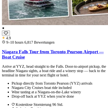
4.9
9–10 hours
6,817
Bewertungen
Niagara Falls Tour from Toronto Pearson Airport —
Boat Cruise
Arrive at YYZ, head straight to the Falls. Door-to-airport pickup, the
headline Niagara sights, a boat ride and a winery stop — back to the
terminal in time for your next flight or hotel.
Pickup directly from Toronto Pearson (YYZ) arrivals
Niagara City Cruises boat ride included
Wine tasting at a Niagara-on-the-Lake winery
Drop-off back at YYZ when you're done
Kostenlose Stornierung 96 Std.