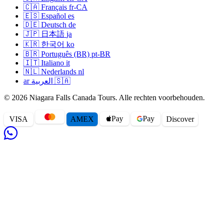
🇨🇦
Français
fr-CA
🇪🇸
Español
es
🇩🇪
Deutsch
de
🇯🇵
日本語
ja
🇰🇷
한국어
ko
🇧🇷
Português (BR)
pt-BR
🇮🇹
Italiano
it
🇳🇱
Nederlands
nl
ar
العربية
🇸🇦
© 2026 Niagara Falls Canada Tours. Alle rechten voorbehouden.
Pay
Pay
VISA
AMEX
Disc
o
ver