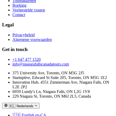
Tourpakketten
Boeking
Veelgestelde vragen
Contact
Legal
Privacybeleid
Algemene voorwaarden
Get in touch
+1 647 477 1520
info@niagarafallscanadatours.com
375 University Ave, Toronto, ON M5G 2J5
Startuptive, Edward St Suite 205, Toronto, ON M5G 1E2
Innovation Hub, 4551 Zimmerman Ave, Niagara Falls, ON
L2E 2P2
6959 Lundy's Ln, Niagara Falls, ON L2G 1V8
229 Niagara St, Toronto, ON M6J 2L5, Canada
🇳🇱
Nederlands
🇨🇦
English
en-CA