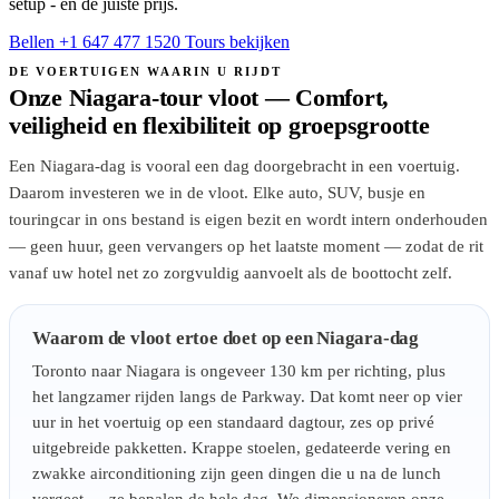
setup - en de juiste prijs.
Bellen +1 647 477 1520
Tours bekijken
DE VOERTUIGEN WAARIN U RIJDT
Onze Niagara-tour vloot — Comfort,
veiligheid en flexibiliteit op groepsgrootte
Een Niagara-dag is vooral een dag doorgebracht in een voertuig.
Daarom investeren we in de vloot. Elke auto, SUV, busje en
touringcar in ons bestand is eigen bezit en wordt intern onderhouden
— geen huur, geen vervangers op het laatste moment — zodat de rit
vanaf uw hotel net zo zorgvuldig aanvoelt als de boottocht zelf.
Waarom de vloot ertoe doet op een Niagara-dag
Toronto naar Niagara is ongeveer 130 km per richting, plus
het langzamer rijden langs de Parkway. Dat komt neer op vier
uur in het voertuig op een standaard dagtour, zes op privé
uitgebreide pakketten. Krappe stoelen, gedateerde vering en
zwakke airconditioning zijn geen dingen die u na de lunch
vergeet — ze bepalen de hele dag. We dimensioneren onze