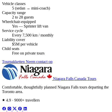
Chevrolet Suburbans. Drie rijen, royale bagageruimte,
Vehicle classes
hogere rijpositie voor een beter Niagara-uitzicht vanaf de
5 (sedan → mini-coach)
achterbank.
Capacity range
2 to 28 guests
Mercedes Sprinter-busjes (korte en lange wielbasis)
—
Wheelchair-equipped
het werkpaard van elke gerenommeerde Toronto-Niagara-
Yes — Sprinter lift van
Service cycle
operator. Hoog plafond, captain's stoelen, extra grote
Every 7,500 km / monthly
ramen. Tot 14 gasten in de lange wielbasis met eigen
Liability cover
bagageaanhanger.
$5M per vehicle
Child seats
Luxe shuttlebussen
— 19 tot 24 stoelen, twee rijen
Free on private tours
tegenover elkaar staande clubstoelen met tafels. Populair
voor bedrijfsdagen en bruiloftsfeesten.
Tourpakketten
Neem contact op
Charter mini-coaches
— 28 stoelen, volledige
bagageruimte, toilet aan boord. Gebruikt voor
Niagara Falls
Canada Tours
schoolgroepen, grote verjaardagsfeesten en onze grootste
privétours.
Comfortable, thoughtfully planned Niagara Falls tours departing the
Toronto area.
Kwalificaties van chauffeurs
4.9 · 9000+ travellers
Elke chauffeur op de weg is een vergunninghoudende
Klasse-B-chauffeur (of hoger) met actuele Smart Serve-