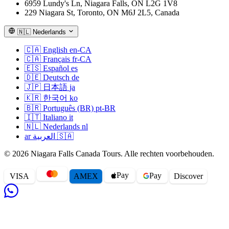
6959 Lundy's Ln, Niagara Falls, ON L2G 1V8
handheld GPS-beacon (naast de dispatcher die elk voertuig
229 Niagara St, Toronto, ON M6J 2L5, Canada
live vanuit kantoor volgt).
🇳🇱
Nederlands
We dragen $5 miljoen aan commerciële
🇨🇦
English
en-CA
aansprakelijkheidsverzekering per voertuig, plus
🇨🇦
Français
fr-CA
passagiersongevallendekking boven de provinciale minima.
🇪🇸
Español
es
Dekkingsdocumenten kunnen op aanvraag naar zakelijke
🇩🇪
Deutsch
de
🇯🇵
日本語
ja
klanten worden gemaild.
🇰🇷
한국어
ko
🇧🇷
Português (BR)
pt-BR
Rolstoel, mobiliteit en toegankelijkheid
🇮🇹
Italiano
it
Een van onze Sprinters met lange wielbasis is uitgerust met
🇳🇱
Nederlands
nl
ar
العربية
🇸🇦
een hydraulische achterlift en sjorvloer en kan één
standaardrolstoel plus vier lopende gasten meenemen. Twee
© 2026 Niagara Falls Canada Tours. Alle rechten voorbehouden.
andere voertuigen hebben een lage instap en grijpgrepen
voor reizigers die korte afstanden kunnen lopen maar moeite
Pay
Pay
VISA
AMEX
Disc
o
ver
hebben met hoge cabinevloeren. Vermeld
mobiliteitsbehoeften bij het boeken en we wijzen vooraf het
juiste voertuig toe en een chauffeur die getraind is om de lift
veilig te bedienen.