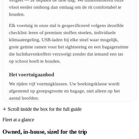
vloot eerder omhoog dan omlaag om de rit comfortabel te
houden.
Elk voertuig in onze stal is gespecificeerd volgens dezelfde
checklist: leren of premium stoffen stoelen, individuele
klimaatregeling, USB-laden bij elke stoel waar mogelijk,
grote getinte ramen voor het sightseeing en een bagageruimte
die luchthavenkoffers verzwelgt zonder dat iemand een tas
op schoot hoeft te houden.
Het voertuigaanbod
We rijden vijf voertuigklassen. Uw boekingsklasse wordt
afgestemd op groepsgrootte en bagage, niet alleen op het
aantal hoofden.
Scroll inside the box for the full guide
Executive-sedans
— Lincoln Town Cars en Mercedes E-
klasse. Het beste voor solo-reizigers, koppels en korte
Fleet at a glance
luchthaventransfers.
Owned, in-house, sized for the trip
Premium SUV's
— Cadillac Escalades en full-size