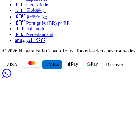
🇩🇪
Deutsch
de
🇯🇵
日本語
ja
🇰🇷
한국어
ko
🇧🇷
Português (BR)
pt-BR
🇮🇹
Italiano
it
🇳🇱
Nederlands
nl
ar
العربية
🇸🇦
© 2026 Niagara Falls Canada Tours. Todos los derechos reservados.
Pay
Pay
VISA
AMEX
Disc
o
ver