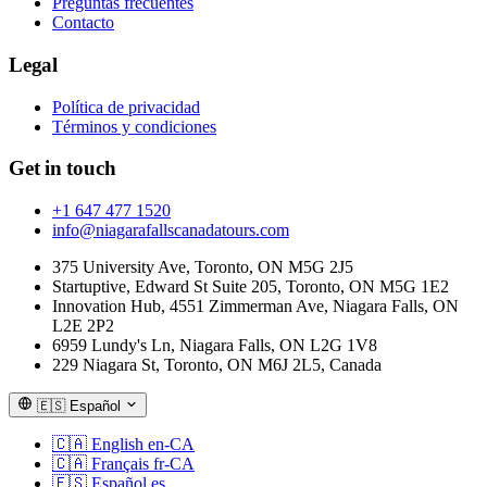
Preguntas frecuentes
Contacto
Legal
Política de privacidad
Términos y condiciones
Get in touch
+1 647 477 1520
info@niagarafallscanadatours.com
375 University Ave, Toronto, ON M5G 2J5
Startuptive, Edward St Suite 205, Toronto, ON M5G 1E2
Innovation Hub, 4551 Zimmerman Ave, Niagara Falls, ON
L2E 2P2
6959 Lundy's Ln, Niagara Falls, ON L2G 1V8
229 Niagara St, Toronto, ON M6J 2L5, Canada
🇪🇸
Español
🇨🇦
English
en-CA
🇨🇦
Français
fr-CA
🇪🇸
Español
es