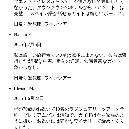
ブエノスアイレスから来て、不慣れな国で運転したく
なかった。ダウンタウンのホテルからドアツードアは
完璧 — スペイン語が話せるガイドは嬉しいボーナス。
日帰り遊覧船+ワインツアー
Nathan F.
2025年7月5日
私は厳しい旅行者で5つ星は滅多に出さない。彼らは獲
得した:清潔な車両、定刻の送迎、知識豊富なガイド、
急かしなし。
日帰り遊覧船+ワインツアー
Eleanor M.
2025年6月22日
母の70歳のお祝いで10名のラグジュアリーツアーを予
約。プレミアムバンは清潔で、ガイドは母を家族のよ
うに扱い、お祝いには静かなワイナリーで締めくくり
ました。