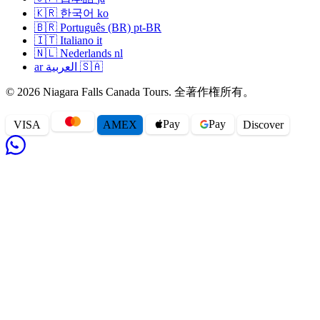
🇰🇷
한국어
ko
🇧🇷
Português (BR)
pt-BR
🇮🇹
Italiano
it
🇳🇱
Nederlands
nl
ar
العربية
🇸🇦
© 2026 Niagara Falls Canada Tours. 全著作権所有。
Pay
Pay
VISA
AMEX
Disc
o
ver