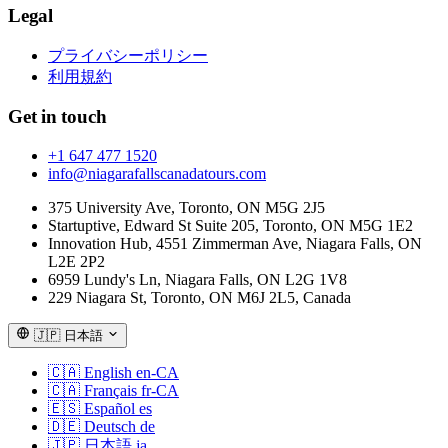
Legal
プライバシーポリシー
利用規約
Get in touch
+1 647 477 1520
info@niagarafallscanadatours.com
375 University Ave, Toronto, ON M5G 2J5
Startuptive, Edward St Suite 205, Toronto, ON M5G 1E2
Innovation Hub, 4551 Zimmerman Ave, Niagara Falls, ON
L2E 2P2
6959 Lundy's Ln, Niagara Falls, ON L2G 1V8
229 Niagara St, Toronto, ON M6J 2L5, Canada
🇯🇵
日本語
🇨🇦
English
en-CA
🇨🇦
Français
fr-CA
🇪🇸
Español
es
🇩🇪
Deutsch
de
🇯🇵
日本語
ja