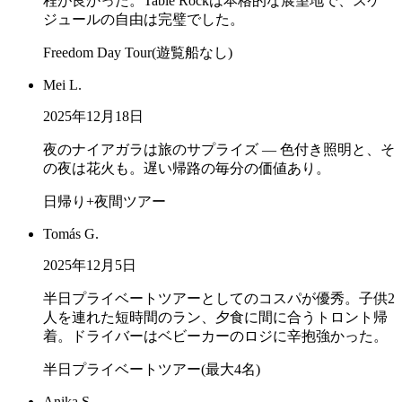
程が良かった。Table Rockは本格的な展望地で、スケ
ジュールの自由は完璧でした。
Freedom Day Tour(遊覧船なし)
Mei L.
2025年12月18日
夜のナイアガラは旅のサプライズ — 色付き照明と、そ
の夜は花火も。遅い帰路の毎分の価値あり。
日帰り+夜間ツアー
Tomás G.
2025年12月5日
半日プライベートツアーとしてのコスパが優秀。子供2
人を連れた短時間のラン、夕食に間に合うトロント帰
着。ドライバーはベビーカーのロジに辛抱強かった。
半日プライベートツアー(最大4名)
Anika S.