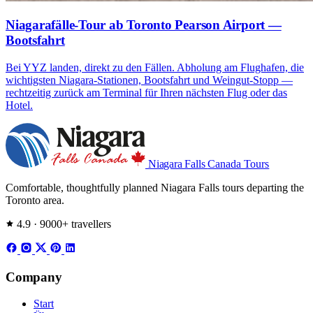
Niagarafälle-Tour ab Toronto Pearson Airport —
Bootsfahrt
Bei YYZ landen, direkt zu den Fällen. Abholung am Flughafen, die
wichtigsten Niagara-Stationen, Bootsfahrt und Weingut-Stopp —
rechtzeitig zurück am Terminal für Ihren nächsten Flug oder das
Hotel.
Niagara Falls
Canada Tours
Comfortable, thoughtfully planned Niagara Falls tours departing the
Toronto area.
4.9 · 9000+ travellers
Company
Start