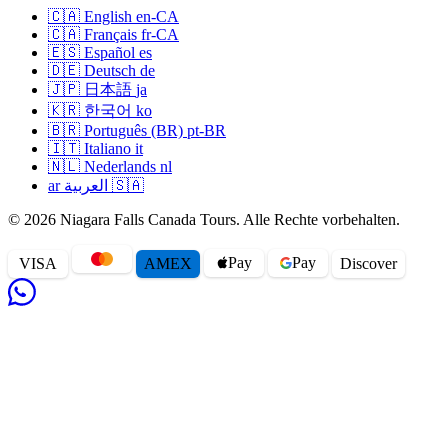
🇨🇦
English
en-CA
🇨🇦
Français
fr-CA
🇪🇸
Español
es
🇩🇪
Deutsch
de
🇯🇵
日本語
ja
🇰🇷
한국어
ko
🇧🇷
Português (BR)
pt-BR
🇮🇹
Italiano
it
🇳🇱
Nederlands
nl
ar
العربية
🇸🇦
© 2026 Niagara Falls Canada Tours. Alle Rechte vorbehalten.
Pay
Pay
VISA
AMEX
Disc
o
ver