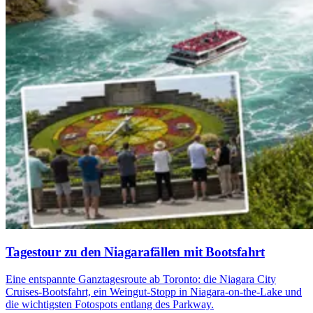
Tagestour zu den Niagarafällen mit Bootsfahrt
Eine entspannte Ganztagesroute ab Toronto: die Niagara City
Cruises-Bootsfahrt, ein Weingut-Stopp in Niagara-on-the-Lake und
die wichtigsten Fotospots entlang des Parkway.