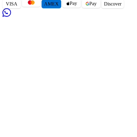
Pay
Pay
VISA
AMEX
Disc
o
ver