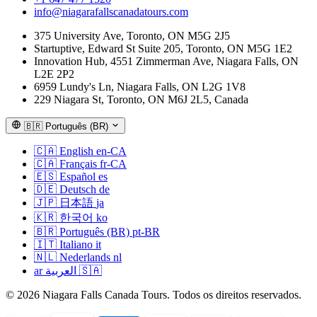
info@niagarafallscanadatours.com
375 University Ave, Toronto, ON M5G 2J5
Startuptive, Edward St Suite 205, Toronto, ON M5G 1E2
Innovation Hub, 4551 Zimmerman Ave, Niagara Falls, ON
L2E 2P2
6959 Lundy's Ln, Niagara Falls, ON L2G 1V8
229 Niagara St, Toronto, ON M6J 2L5, Canada
🇧🇷
Português (BR)
🇨🇦
English
en-CA
🇨🇦
Français
fr-CA
🇪🇸
Español
es
🇩🇪
Deutsch
de
🇯🇵
日本語
ja
🇰🇷
한국어
ko
🇧🇷
Português (BR)
pt-BR
🇮🇹
Italiano
it
🇳🇱
Nederlands
nl
ar
العربية
🇸🇦
© 2026 Niagara Falls Canada Tours. Todos os direitos reservados.