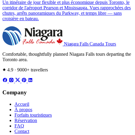
Un itinéraire de jour flexible et plus économique depuis Toronto, le
corridor de l'aéroport Pearson et Mississauga. Vues rapprochées des
chutes, arrêts panoramiques du Parkway, et temps libre — sans
croisière en bateau.
Niagara Falls
Canada Tours
Comfortable, thoughtfully planned Niagara Falls tours departing the
Toronto area.
4.9 · 9000+ travellers
Company
Accueil
À propos
Forfaits touristiques
Réservation
FAQ
Contact