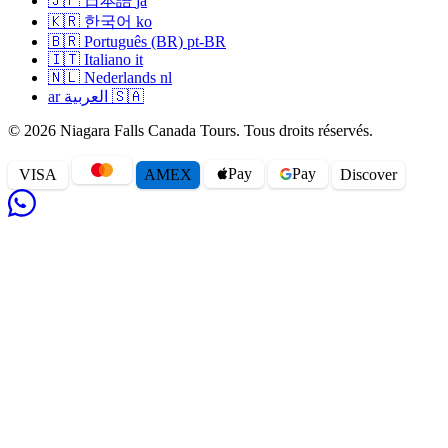
🇯🇵
日本語
ja
🇰🇷
한국어
ko
🇧🇷
Português (BR)
pt-BR
🇮🇹
Italiano
it
🇳🇱
Nederlands
nl
ar
العربية
🇸🇦
© 2026 Niagara Falls Canada Tours. Tous droits réservés.
Pay
Pay
VISA
AMEX
Disc
o
ver