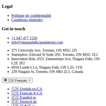
Legal
Politique de confidentialité
Conditions générales
Get in touch
+1 647 477 1520
info@niagarafallscanadatours.com
375 University Ave, Toronto, ON M5G 2J5
Startuptive, Edward St Suite 205, Toronto, ON M5G 1E2
Innovation Hub, 4551 Zimmerman Ave, Niagara Falls, ON
L2E 2P2
6959 Lundy's Ln, Niagara Falls, ON L2G 1V8
229 Niagara St, Toronto, ON M6J 2L5, Canada
🇨🇦
Français
🇨🇦
English
en-CA
🇨🇦
Français
fr-CA
🇪🇸
Español
es
🇩🇪
Deutsch
de