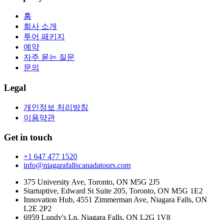
홈
회사 소개
투어 패키지
예약
자주 묻는 질문
문의
Legal
개인정보 처리방침
이용약관
Get in touch
+1 647 477 1520
info@niagarafallscanadatours.com
375 University Ave, Toronto, ON M5G 2J5
Startuptive, Edward St Suite 205, Toronto, ON M5G 1E2
Innovation Hub, 4551 Zimmerman Ave, Niagara Falls, ON
L2E 2P2
6959 Lundy's Ln, Niagara Falls, ON L2G 1V8