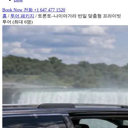
Book Now
전화
+1 647 477 1520
홈
/
투어 패키지
/
토론토–나이아가라 반일 맞춤형 프라이빗
투어 (최대 6명)