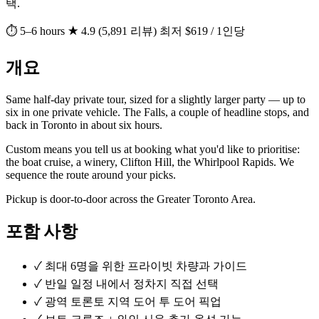
택.
⏱ 5–6 hours
★ 4.9 (5,891 리뷰)
최저 $619 / 1인당
개요
Same half-day private tour, sized for a slightly larger party — up to
six in one private vehicle. The Falls, a couple of headline stops, and
back in Toronto in about six hours.
Custom means you tell us at booking what you'd like to prioritise:
the boat cruise, a winery, Clifton Hill, the Whirlpool Rapids. We
sequence the route around your picks.
Pickup is door-to-door across the Greater Toronto Area.
포함 사항
✓
최대 6명을 위한 프라이빗 차량과 가이드
✓
반일 일정 내에서 정차지 직접 선택
✓
광역 토론토 지역 도어 투 도어 픽업