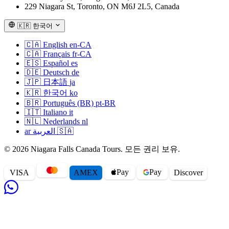
229 Niagara St, Toronto, ON M6J 2L5, Canada
🇰🇷
한국어
🇨🇦
English
en-CA
🇨🇦
Français
fr-CA
🇪🇸
Español
es
🇩🇪
Deutsch
de
🇯🇵
日本語
ja
🇰🇷
한국어
ko
🇧🇷
Português (BR)
pt-BR
🇮🇹
Italiano
it
🇳🇱
Nederlands
nl
ar
العربية
🇸🇦
© 2026 Niagara Falls Canada Tours. 모든 권리 보유.
Pay
Pay
VISA
AMEX
Disc
o
ver