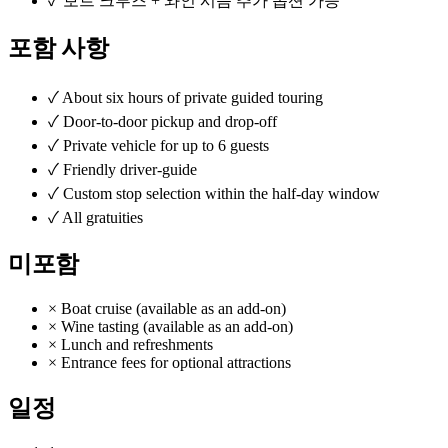
✓
보트 크루즈 + 와인 시음 추가 옵션 가능
포함 사항
✓
About six hours of private guided touring
✓
Door-to-door pickup and drop-off
✓
Private vehicle for up to 6 guests
✓
Friendly driver-guide
✓
Custom stop selection within the half-day window
✓
All gratuities
미포함
×
Boat cruise (available as an add-on)
×
Wine tasting (available as an add-on)
×
Lunch and refreshments
×
Entrance fees for optional attractions
일정