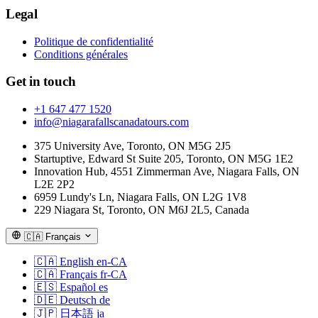
Legal
Politique de confidentialité
Conditions générales
Get in touch
+1 647 477 1520
info@niagarafallscanadatours.com
375 University Ave, Toronto, ON M5G 2J5
Startuptive, Edward St Suite 205, Toronto, ON M5G 1E2
Innovation Hub, 4551 Zimmerman Ave, Niagara Falls, ON
L2E 2P2
6959 Lundy's Ln, Niagara Falls, ON L2G 1V8
229 Niagara St, Toronto, ON M6J 2L5, Canada
🇨🇦
Français
🇨🇦
English
en-CA
🇨🇦
Français
fr-CA
🇪🇸
Español
es
🇩🇪
Deutsch
de
🇯🇵
日本語
ja