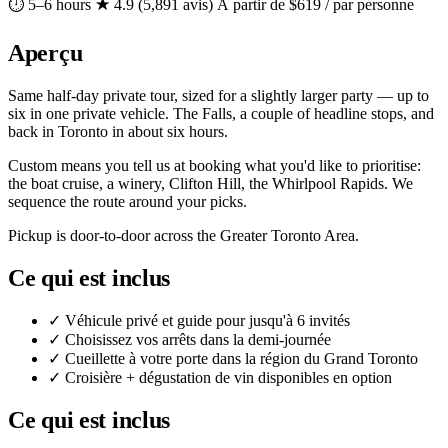
⏱ 5–6 hours
★ 4.9 (5,891 avis)
À partir de $619 / par personne
Aperçu
Same half-day private tour, sized for a slightly larger party — up to
six in one private vehicle. The Falls, a couple of headline stops, and
back in Toronto in about six hours.
Custom means you tell us at booking what you'd like to prioritise:
the boat cruise, a winery, Clifton Hill, the Whirlpool Rapids. We
sequence the route around your picks.
Pickup is door-to-door across the Greater Toronto Area.
Ce qui est inclus
✓
Véhicule privé et guide pour jusqu'à 6 invités
✓
Choisissez vos arrêts dans la demi-journée
✓
Cueillette à votre porte dans la région du Grand Toronto
✓
Croisière + dégustation de vin disponibles en option
Ce qui est inclus