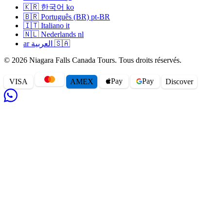
🇰🇷
한국어
ko
🇧🇷
Português (BR)
pt-BR
🇮🇹
Italiano
it
🇳🇱
Nederlands
nl
ar
العربية
🇸🇦
© 2026 Niagara Falls Canada Tours. Tous droits réservés.
Pay
Pay
VISA
AMEX
Disc
o
ver