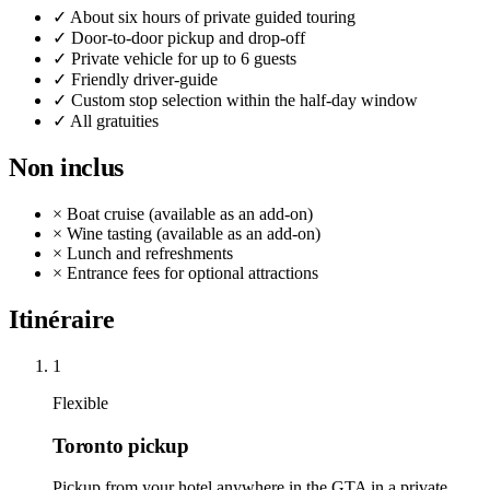
✓
About six hours of private guided touring
✓
Door-to-door pickup and drop-off
✓
Private vehicle for up to 6 guests
✓
Friendly driver-guide
✓
Custom stop selection within the half-day window
✓
All gratuities
Non inclus
×
Boat cruise (available as an add-on)
×
Wine tasting (available as an add-on)
×
Lunch and refreshments
×
Entrance fees for optional attractions
Itinéraire
1
Flexible
Toronto pickup
Pickup from your hotel anywhere in the GTA in a private