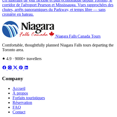
Un itinéraire de jour flexible et plus économique depuis Toronto, le
corridor de l'aéroport Pearson et Mississauga. Vues rapprochées des
chutes, arrêts panoramiques du Parkway, et temps libre — sans
croisière en bateau.
Niagara Falls
Canada Tours
Comfortable, thoughtfully planned Niagara Falls tours departing the
Toronto area.
4.9 · 9000+ travellers
Company
Accueil
À propos
Forfaits touristiques
Réservation
FAQ
Contact